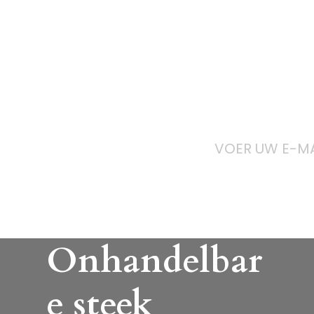
A
Onhandelbar
e steek