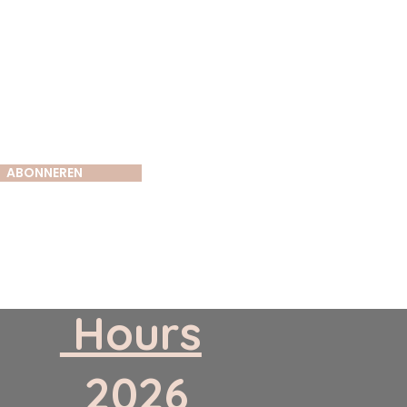
ief
ABONNEREN
​ Hours
​ 2026