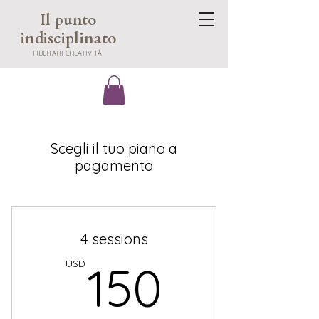
Il punto
indisciplinato
​FIBER ART CREATIVITÀ
Scegli il tuo piano a
pagamento
4 sessions
150US
USD
150