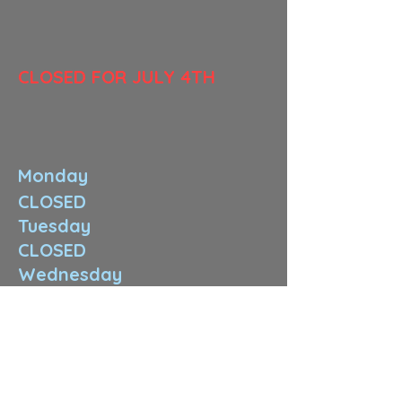
​CLOSED FOR JULY 4TH
Monday
CLOSED
Tuesday
CLOSED
Wednesday
CLOSED
Thursday
11:00 am-8:00 pm
Friday
10:00am-3:00 pm