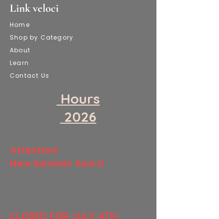
Link veloci
Home
Shop by Category
About
Learn
Contact Us
​ Hours
​ 2026
​Attention!
New Summer hours!
​CLOSED FOR JULY 4TH